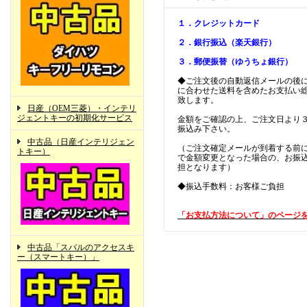
１．クレジットカード
２．銀行振込（楽天銀行）
３．郵便振替（ゆうちょ銀行）
◆ご注文後の自動返信メールの後
に合わせた送料を含めたお支払い
致します。
日産（OEM三菱）・インテリ
ジェントキーの初期化サービス
金額をご確認の上、ご注文日より
振込み下さい。
中古品（日産インテリジェン
（ご注文確定メールが到着する前
トキー）
で金額変更となった場合の、お振
担となります）
◆振込手数料：お客様ご負担
「お支払方法について」のページ
中古品「スバルのアクセスキ
ー（スマートキー）」