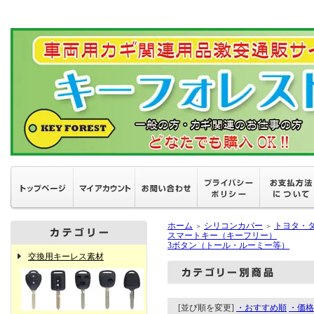
ホーム
シリコンカバー
トヨタ・
＞
＞
スマートキー（キーフリー）
3ボタン（トール・ルーミー等）
交換用キーレス素材
[並び順を変更]
・おすすめ順
・価格