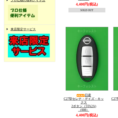
プロ仕様の便利アイテム
4,400円(税込)
SOLD OUT
来店限定サービス
日産
C27型セレナ・デイズ・キッ
C2
クス
2ボタン（5TA2A)
（008）
4,400円(税込)