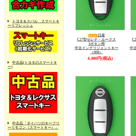
トヨタ＆スバル スマートキ
ーリフレッシュ
日産
C27型セレナ・ルークス
C
3ボタン用
中古インテリジェントキー
中
（008）
4,400円(税込)
中古品(トヨタのスマートキ
ー)
中古品「ダイハツのキーフリ
ーリモコン（スマートキー）」