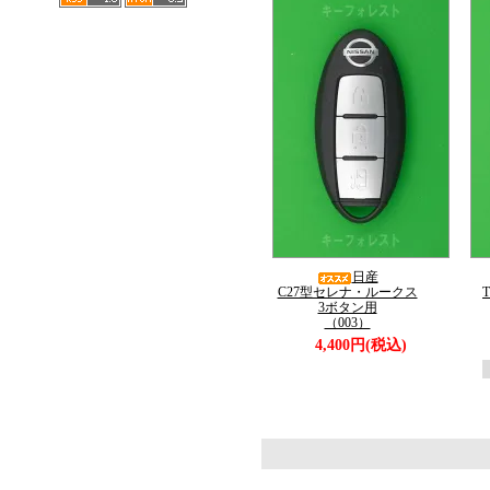
日産
C27型セレナ・ルークス
3ボタン用
（003）
4,400円(税込)