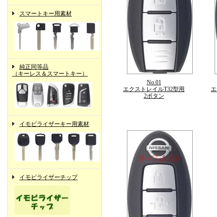
スマートキー用素材
純正同等品
（キーレス＆スマートキー）
No.01
エクストレイルT32型用
エ
2ボタン
イモビライザーキー用素材
イモビライザーチップ