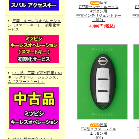
日産
C27型セレナ・ルークス
C
4ボタン用
中古インテリジェントキー
中
（012）
三菱 キーレスオペレーショ
ン（スマートキー） 初期化サ
4,400円(税込)
ービス
中古品「三菱（OEM日産）の
キーレスオペレーションシステ
ム（スマートキー）」
日産
T32型エクストレイル
2ボタン用
（002）