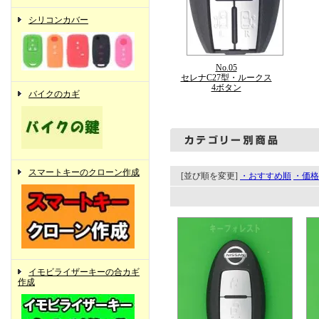
シリコンカバー
No.05
セレナC27型・ルークス
4ボタン
バイクのカギ
スマートキーのクローン作成
[並び順を変更]
・おすすめ順
・価格
イモビライザーキーの合カギ
作成