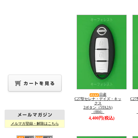
日産
C27型セレナ・デイズ・キッ
C2
クス
2ボタン（5TA2A)
（004）
4,400円(税込)
メルマガ登録・解除はこちら