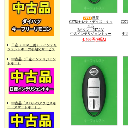
日産
C27型セレナ・デイズ・キッ
C2
クス
2ボタン（5TA2A)
中古インテリジェントキー
中
4,400円(税込)
日産（OEM三菱）・インテリ
ジェントキーの初期化サービス
中古品（日産インテリジェン
トキー）
中古品「スバルのアクセスキ
ー（スマートキー）」