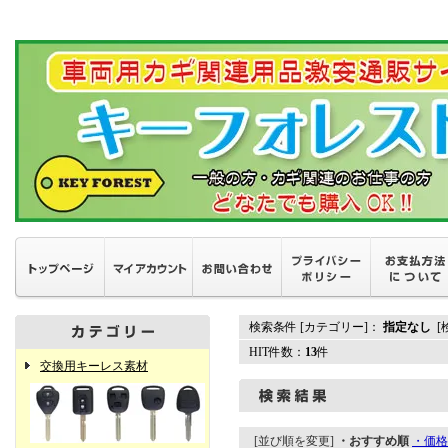
検索条件 [カテゴリー]：
指定なし
[
HIT件数：
13
件
交換用キーレス素材
[並び順を変更]
・おすすめ順
・価格