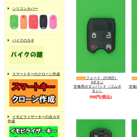
シリコンカバー
バイクのカギ
スマートキーのクローン作成
フォード（FORD）
4ボタン
交換用ボタンパッド（ゴムボ
交換
タン）
990円(税込)
イモビライザーキーの合カギ
作成