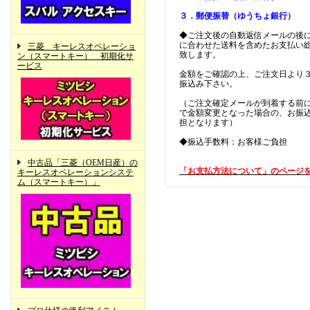
３．郵便振替（ゆうちょ銀行）
◆ご注文後の自動返信メールの後
に合わせた送料を含めたお支払い
三菱 キーレスオペレーショ
致します。
ン（スマートキー） 初期化サ
ービス
金額をご確認の上、ご注文日より
振込み下さい。
（ご注文確定メールが到着する前
で金額変更となった場合の、お振
担となります）
◆振込手数料：お客様ご負担
中古品「三菱（OEM日産）の
「お支払方法について」のページ
キーレスオペレーションシステ
ム（スマートキー）」