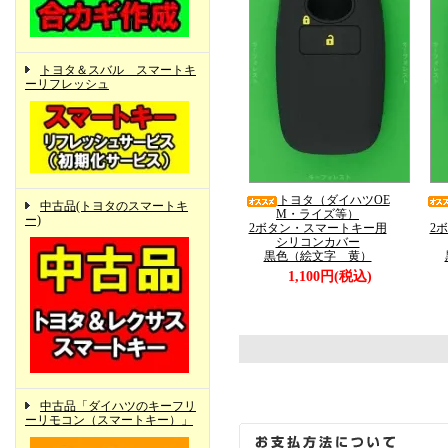
トヨタ＆スバル スマートキ
ーリフレッシュ
トヨタ（ダイハツOE
中古品(トヨタのスマートキ
M・ライズ等）
ー)
2ボタン・スマートキー用
2
シリコンカバー
黒色（絵文字 黄）
1,100円(税込)
中古品「ダイハツのキーフリ
ーリモコン（スマートキー）」