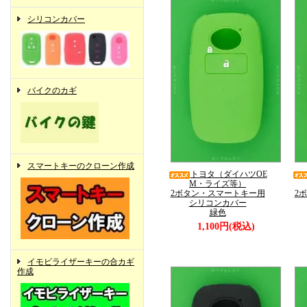
シリコンカバー
バイクのカギ
スマートキーのクローン作成
トヨタ（ダイハツOE
M・ライズ等）
2ボタン・スマートキー用
2
シリコンカバー
緑色
1,100円(税込)
イモビライザーキーの合カギ
作成