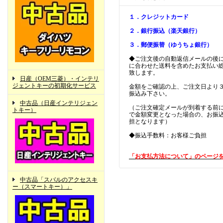
１．クレジットカード
２．銀行振込（楽天銀行）
３．郵便振替（ゆうちょ銀行）
◆ご注文後の自動返信メールの後
に合わせた送料を含めたお支払い
致します。
日産（OEM三菱）・インテリ
ジェントキーの初期化サービス
金額をご確認の上、ご注文日より
振込み下さい。
中古品（日産インテリジェン
（ご注文確定メールが到着する前
トキー）
で金額変更となった場合の、お振
担となります）
◆振込手数料：お客様ご負担
「お支払方法について」のページ
中古品「スバルのアクセスキ
ー（スマートキー）」