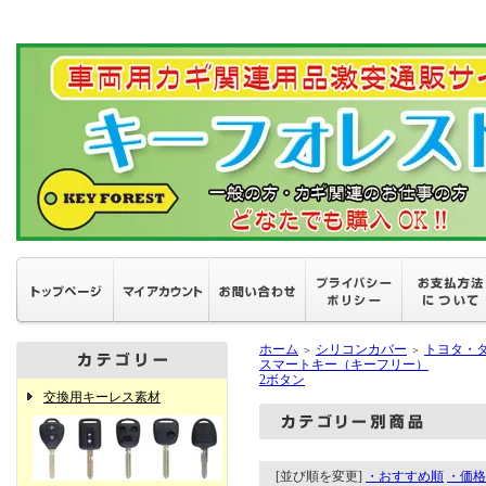
ホーム
シリコンカバー
トヨタ・
＞
＞
スマートキー（キーフリー）
2ボタン
交換用キーレス素材
[並び順を変更]
・おすすめ順
・価格