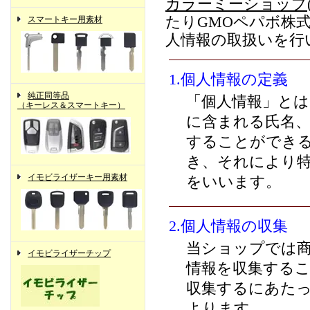
カラーミーショップ
たりGMOペパボ株
スマートキー用素材
人情報の取扱いを行
1.個人情報の定義
純正同等品
「個人情報」とは
（キーレス＆スマートキー）
に含まれる氏名
することができ
き、それにより
イモビライザーキー用素材
をいいます。
2.個人情報の収集
当ショップでは
イモビライザーチップ
情報を収集する
収集するにあた
よります。