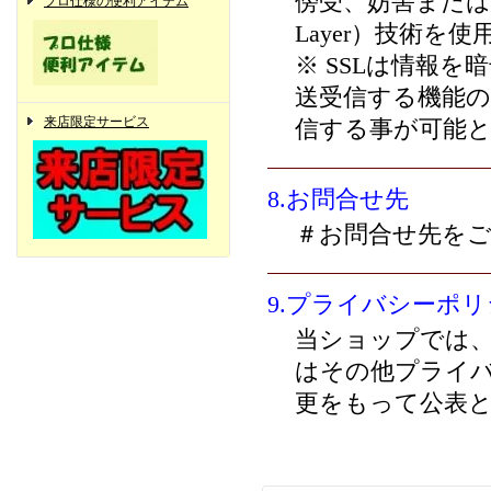
傍受、妨害または改ざ
プロ仕様の便利アイテム
Layer）技術を
※ SSLは情報
送受信する機能の
来店限定サービス
信する事が可能
8.お問合せ先
＃お問合せ先を
9.プライバシーポ
当ショップでは
はその他プライ
更をもって公表