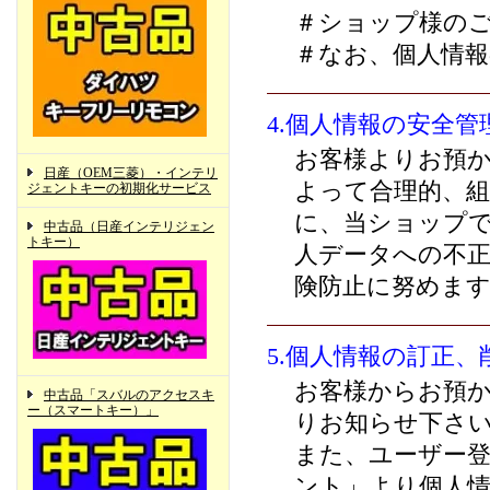
＃ショップ様の
＃なお、個人情
4.個人情報の安全管
お客様よりお預
日産（OEM三菱）・インテリ
よって合理的、組
ジェントキーの初期化サービス
に、当ショップ
中古品（日産インテリジェン
トキー）
人データへの不正
険防止に努めま
5.個人情報の訂正、
お客様からお預
中古品「スバルのアクセスキ
ー（スマートキー）」
りお知らせ下さ
また、ユーザー
ント」より個人