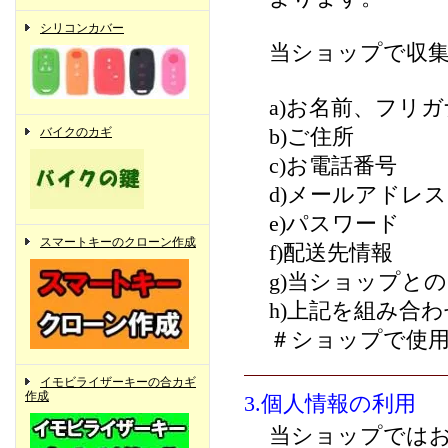
シリコンカバー
当ショップで収
a)お名前、フリガ
バイクのカギ
b)ご住所
c)お電話番号
d)メールアドレス
e)パスワード
スマートキーのクローン作成
f)配送先情報
g)当ショップと
h)上記を組み合
＃ショップで使
イモビライザーキーの合カギ
作成
3.個人情報の利用
当ショップでは