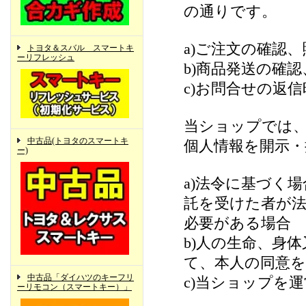
の通りです。
a)ご注文の確認、
トヨタ＆スバル スマートキ
ーリフレッシュ
b)商品発送の確
c)お問合せの返信
当ショップでは
中古品(トヨタのスマートキ
個人情報を開示
ー)
a)法令に基づく
託を受けた者が
必要がある場合
b)人の生命、身
て、本人の同意
中古品「ダイハツのキーフリ
c)当ショップを
ーリモコン（スマートキー）」