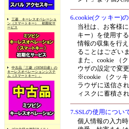
6.cookie(クッキ
三菱 キーレスオペレーショ
ン（スマートキー） 初期化サ
当社は、お客様によ
ービス
キー）を使用す
情報の収集を行
ることはござい
また、cookie
ウザの設定で変
中古品「三菱（OEM日産）の
キーレスオペレーションシステ
※cookie （
ム（スマートキー）」
ラウザに送信さ
ィスクに蓄積さ
7.SSLの使用につい
個人情報の入力