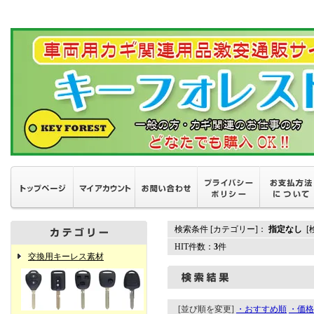
検索条件 [カテゴリー]：
指定なし
[
HIT件数：
3
件
交換用キーレス素材
[並び順を変更]
・おすすめ順
・価格