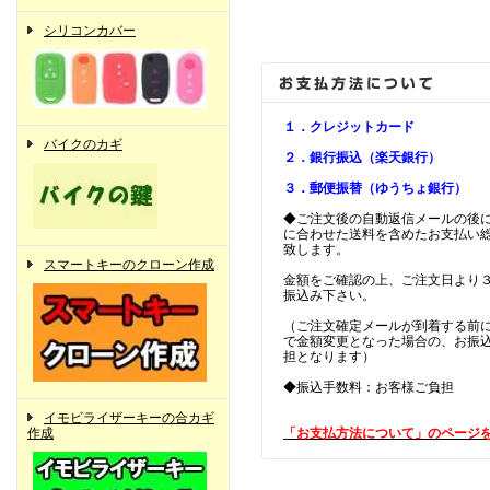
シリコンカバー
１．クレジットカード
バイクのカギ
２．銀行振込（楽天銀行）
３．郵便振替（ゆうちょ銀行）
◆ご注文後の自動返信メールの後
に合わせた送料を含めたお支払い
致します。
スマートキーのクローン作成
金額をご確認の上、ご注文日より
振込み下さい。
（ご注文確定メールが到着する前
で金額変更となった場合の、お振
担となります）
◆振込手数料：お客様ご負担
イモビライザーキーの合カギ
作成
「お支払方法について」のページ