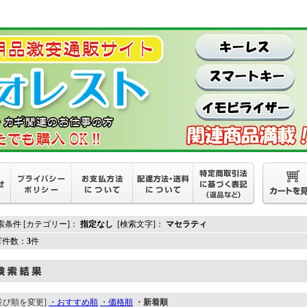
索条件 [カテゴリー]：
指定なし
[検索文字]：
マセラティ
IT件数：
3
件
並び順を変更]
・おすすめ順
・価格順
・新着順