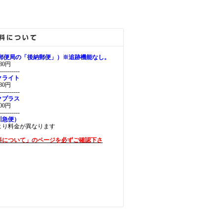
（郵便局の「後納郵便」）※追跡機能なし。
0円
----------
クライト
0円
----------
クプラス
0円
----------
川急便）
より料金が異なります
料について」のページを必ずご確認下さ