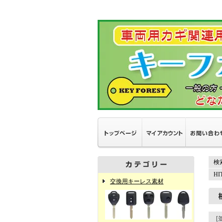
検
H
交換用キーレス素材
[