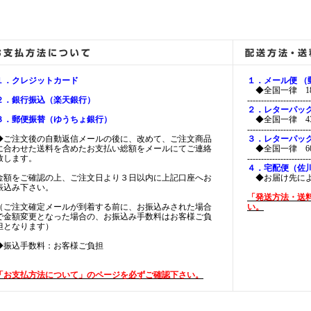
１．クレジットカード
１．メール便 
◆全国一律 18
２．銀行振込（楽天銀行）
-----------------------
２．レターパッ
３．郵便振替（ゆうちょ銀行）
◆全国一律 43
-----------------------
◆ご注文後の自動返信メールの後に、改めて、ご注文商品
３．レターパッ
に合わせた送料を含めたお支払い総額をメールにてご連絡
◆全国一律 60
致します。
-----------------------
４．宅配便（佐
金額をご確認の上、ご注文日より３日以内に上記口座へお
◆お届け先に
振込み下さい。
「発送方法・送
（ご注文確定メールが到着する前に、お振込みされた場合
い。
で金額変更となった場合の、お振込み手数料はお客様ご負
担となります）
◆振込手数料：お客様ご負担
「お支払方法について」のページを必ずご確認下さい。