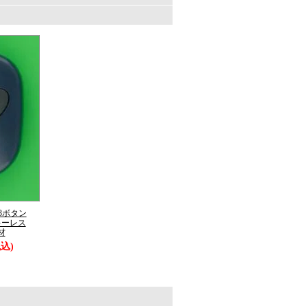
。
3ボタン
キーレス
材
税込)
。