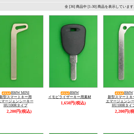
全 [36] 商品中 [1-30] 商品を表示していま
BMW MINI
BMW
BMW
新型スマートキー用
イモビライザーキー用素材
新型スマートキ
エマージェンシーキー
エマージェンシ
1,650円(税込)
HU100Rタイプ
HU100Rタイ
2,200円(税込)
2,200円(