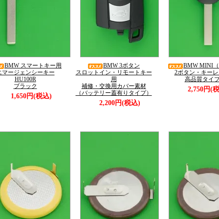
BMW スマートキー用
BMW 3ボタン
BMW MINI
エマージェンシーキー
スロットイン・リモートキー
2ボタン・キーレ
HU100R
用
高品質タイ
ブラック
補修・交換用カバー素材
2,750円(
（バッテリー蓋有りタイプ）
1,650円(税込)
2,200円(税込)