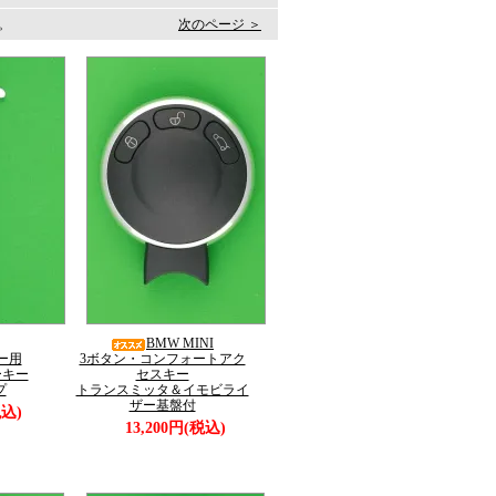
す。
次のページ ＞
BMW MINI
ー用
3ボタン・コンフォートアク
ーキー
セスキー
プ
トランスミッタ＆イモビライ
ザー基盤付
税込)
13,200円(税込)