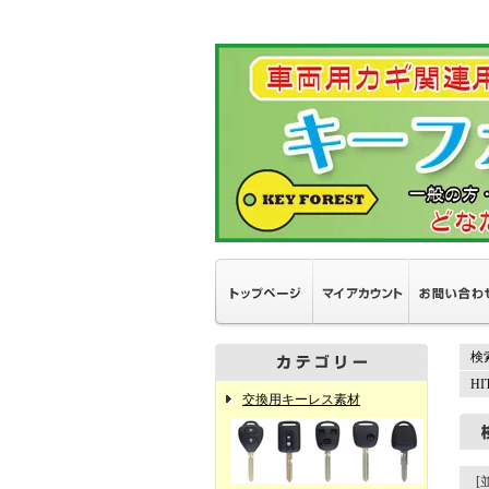
検
H
交換用キーレス素材
[