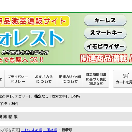
索条件 [カテゴリー]：
指定なし
[検索文字]：
BMW
IT件数：
36
件
並び順を変更]
・おすすめ順
・価格順
・新着順