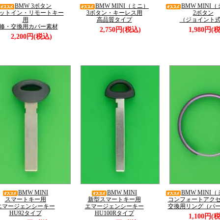
BMW 3ボタン
BMW MINI（ミニ）
BMW MIN
ットイン・リモートキー
3ボタン・キーレス用
2ボタン
用
高品質タイプ
（ジョイント
修・交換用カバー素材
2,750円(税込)
1,980円(
2,200円(税込)
BMW MINI
BMW MINI
BMW MINI
スマートキー用
新型スマートキー用
コンフォートアク
エマージェンシーキー
エマージェンシーキー
交換用リング（パ
HU92タイプ
HU100Rタイプ
1,100円(