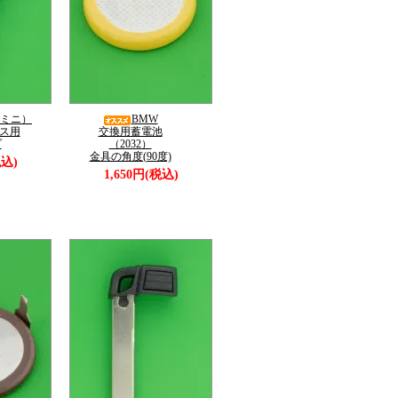
（ミニ）
BMW
ス用
交換用蓄電池
プ
（2032）
金具の角度(90度)
税込)
1,650円(税込)