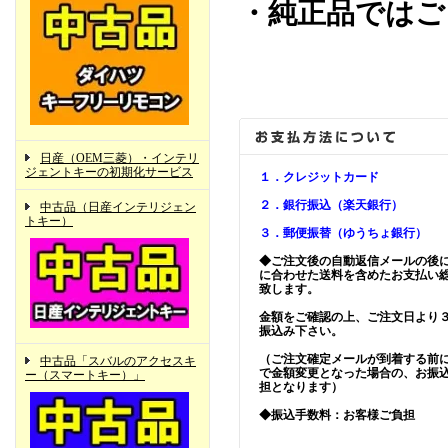
・純正品ではご
日産（OEM三菱）・インテリ
ジェントキーの初期化サービス
１．クレジットカード
２．銀行振込（楽天銀行）
中古品（日産インテリジェン
トキー）
３．郵便振替（ゆうちょ銀行）
◆ご注文後の自動返信メールの後
に合わせた送料を含めたお支払い
致します。
金額をご確認の上、ご注文日より
振込み下さい。
（ご注文確定メールが到着する前
中古品「スバルのアクセスキ
で金額変更となった場合の、お振
ー（スマートキー）」
担となります）
◆振込手数料：お客様ご負担