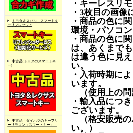
・キーレスリモ
・3枚目の画像
・商品の色に関
トヨタ＆スバル スマートキ
ーリフレッシュ
環境・パソコン
・商品の色に関
は、あくまでも
は違う色に見え
中古品(トヨタのスマートキ
い。
ー)
・入荷時期によ
います。
（使用上の問
・輸入品につき
ございます。
（格安販売の
中古品「ダイハツのキーフリ
ーリモコン（スマートキー）」
い。）