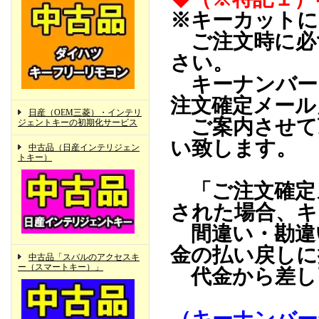
※キーカットに
ご注文時に必
さい。
キーナンバー
注文確定メール
日産（OEM三菱）・インテリ
ご案内させて
ジェントキーの初期化サービス
い致します。
中古品（日産インテリジェン
トキー）
「ご注文確定
された場合、キ
間違い・勘違
金の払い戻しに
中古品「スバルのアクセスキ
ー（スマートキー）」
代金から差し