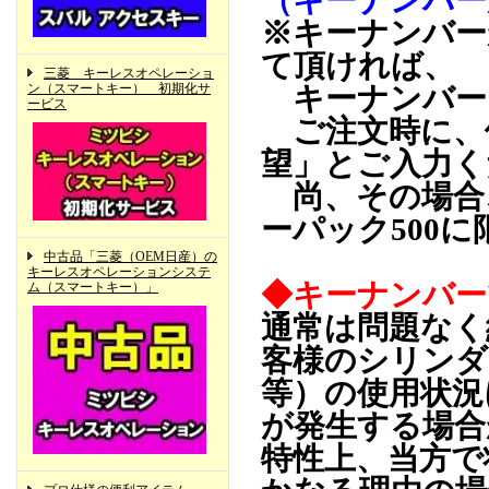
（キーナンバー
※キーナンバー
て頂ければ、
三菱 キーレスオペレーショ
ン（スマートキー） 初期化サ
キーナンバー
ービス
ご注文時に、
望」とご入力く
尚、その場合
ーパック500
中古品「三菱（OEM日産）の
キーレスオペレーションシステ
◆キーナンバー
ム（スマートキー）」
通常は問題なく
客様のシリンダ
等）の使用状況
が発生する場合
特性上、当方で