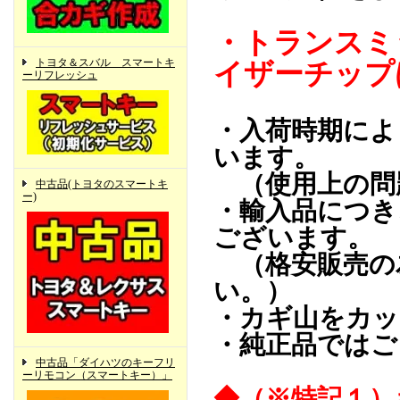
・トランスミ
トヨタ＆スバル スマートキ
イザーチップ
ーリフレッシュ
・入荷時期によ
います。
（使用上の問
中古品(トヨタのスマートキ
ー)
・輸入品につき
ございます。
（格安販売の
い。）
・カギ山をカッ
・純正品ではご
中古品「ダイハツのキーフリ
ーリモコン（スマートキー）」
◆（※特記１）