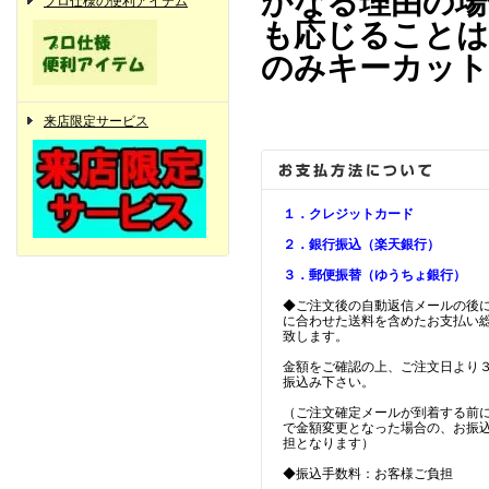
かなる理由の場
プロ仕様の便利アイテム
も応じることは
のみキーカット
来店限定サービス
１．クレジットカード
２．銀行振込（楽天銀行）
３．郵便振替（ゆうちょ銀行）
◆ご注文後の自動返信メールの後
に合わせた送料を含めたお支払い
致します。
金額をご確認の上、ご注文日より
振込み下さい。
（ご注文確定メールが到着する前
で金額変更となった場合の、お振
担となります）
◆振込手数料：お客様ご負担