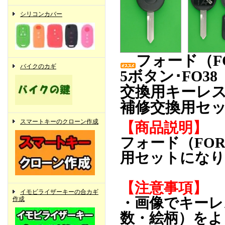
シリコンカバー
フォード（F
バイクのカギ
5ボタン･FO38
交換用キーレ
補修交換用セ
スマートキーのクローン作成
【商品説明】
フォード（FOR
用セットになり
【注意事項】
イモビライザーキーの合カギ
・画像でキーレ
作成
数・絵柄）をよ