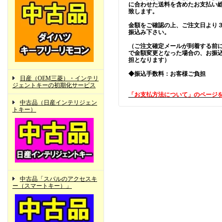
に合わせた送料を含めたお支払い
致します。
金額をご確認の上、ご注文日より
振込み下さい。
（ご注文確定メールが到着する前
で金額変更となった場合の、お振
担となります）
◆振込手数料：お客様ご負担
日産（OEM三菱）・インテリ
ジェントキーの初期化サービス
「お支払方法について」のページ
中古品（日産インテリジェン
トキー）
中古品「スバルのアクセスキ
ー（スマートキー）」