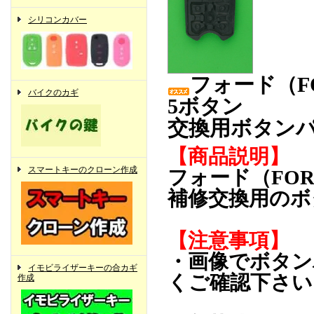
シリコンカバー
フォード（F
バイクのカギ
5ボタン
交換用ボタン
【商品説明】
スマートキーのクローン作成
フォード（FO
補修交換用のボ
【注意事項】
・画像でボタン
イモビライザーキーの合カギ
くご確認下さい
作成