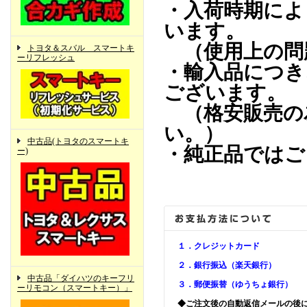
・入荷時期によ
います。
（使用上の問
トヨタ＆スバル スマートキ
ーリフレッシュ
・輸入品につき
ございます。
（格安販売の
い。）
中古品(トヨタのスマートキ
・純正品ではご
ー)
１．クレジットカード
２．銀行振込（楽天銀行）
中古品「ダイハツのキーフリ
３．郵便振替（ゆうちょ銀行）
ーリモコン（スマートキー）」
◆ご注文後の自動返信メールの後