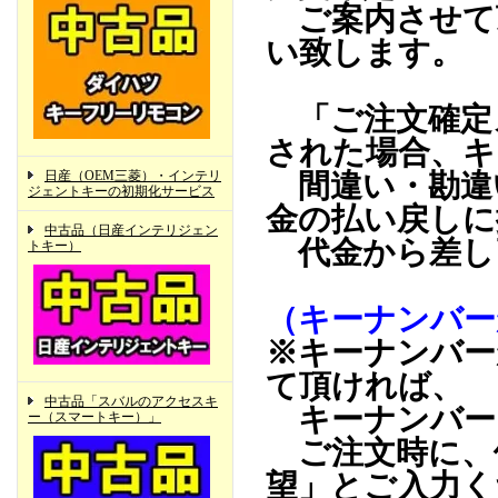
ご案内させて
い致します。
「ご注文確定
された場合、キ
日産（OEM三菱）・インテリ
間違い・勘違
ジェントキーの初期化サービス
金の払い戻しに
中古品（日産インテリジェン
代金から差し
トキー）
（キーナンバー
※キーナンバー
て頂ければ、
中古品「スバルのアクセスキ
キーナンバー
ー（スマートキー）」
ご注文時に、
望」とご入力く