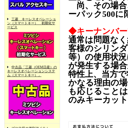
尚、その場合
ーパック500
三菱 キーレスオペレーショ
ン（スマートキー） 初期化サ
ービス
◆キーナンバー
通常は問題なく
客様のシリンダ
等）の使用状況
が発生する場合
中古品「三菱（OEM日産）の
キーレスオペレーションシステ
特性上、当方で
ム（スマートキー）」
かなる理由の場
も応じることは
のみキーカット