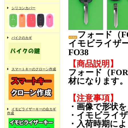
シリコンカバー
フォード（F
バイクのカギ
イモビライザ
FO38
【商品説明】
スマートキーのクローン作成
フォード（FO
材になります。
【注意事項】
・画像で形状を
イモビライザーキーの合カギ
・イモビライザ
作成
・入荷時期によ