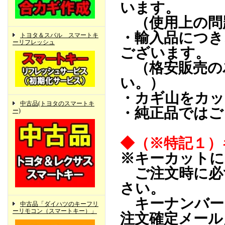
います。
（使用上の問
・輸入品につき
トヨタ＆スバル スマートキ
ーリフレッシュ
ございます。
（格安販売の
い。）
・カギ山をカッ
中古品(トヨタのスマートキ
・純正品ではご
ー)
◆（※特記１）
※キーカットに
ご注文時に必
さい。
キーナンバー
中古品「ダイハツのキーフリ
ーリモコン（スマートキー）」
注文確定メール